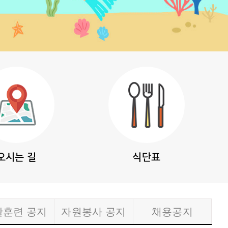
오시는 길
식단표
활훈련 공지
자원봉사 공지
채용공지